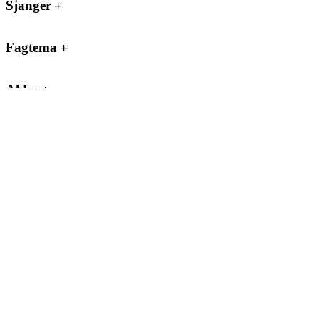
Sjanger
Fagtema
Alder
Innbinding
Form
Tilrettelegging
Kulturfond
Produkter