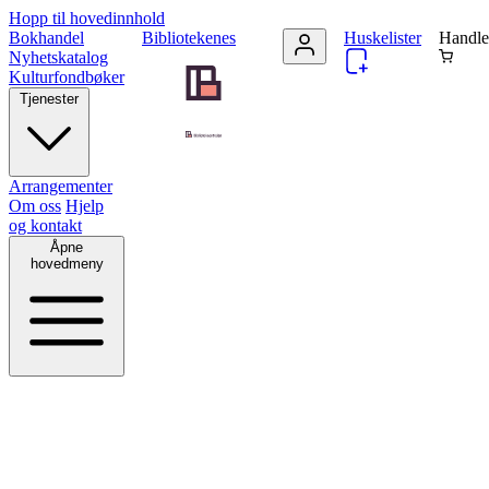
Hopp til hovedinnhold
Bokhandel
Bibliotekenes
Huskelister
Handle
Nyhetskatalog
Kulturfondbøker
Tjenester
Arrangementer
Om oss
Hjelp
og kontakt
Åpne
hovedmeny