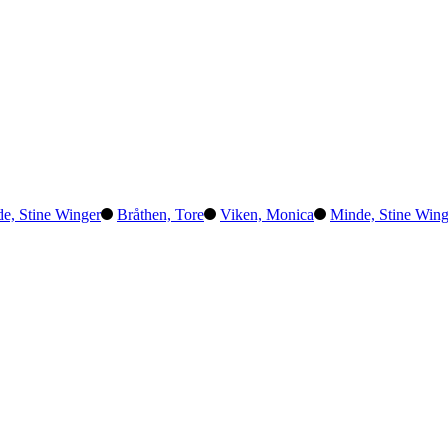
e, Stine Winger
Bråthen, Tore
Viken, Monica
Minde, Stine Wing