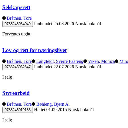
Selskapsrett
Bråthen, Tore
Innbundet
25.08.2026
Norsk bokmål
9788245064049
Forventes utgitt
Lov og rett for næringslivet
Bråthen, Tore
Langfeldt, Sverre Faafeng
Viken, Monica
Mind
Innbundet
22.07.2026
Norsk bokmål
9788245062847
I salg
Styrearbeid
Bråthen, Tore
Bøhleng, Bjørn A.
Heftet
01.09.2015
Norsk bokmål
9788245019186
I salg