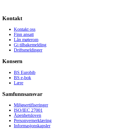
Kontakt
Kontakt oss
Finn ansatt
Lån møterom
Gi tilbakemelding
Driftsmeldinger
Konsern
BS Eurobib
BS e-bok
Lære
Samfunnsansvar
Miljøsertifiseringer
ISO/IEC 27001
Åpenhetsloven
Personvernerklæring
Informasjonskapsler