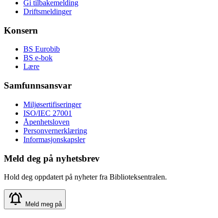
Gi tilbakemelding
Driftsmeldinger
Konsern
BS Eurobib
BS e-bok
Lære
Samfunnsansvar
Miljøsertifiseringer
ISO/IEC 27001
Åpenhetsloven
Personvernerklæring
Informasjonskapsler
Meld deg på nyhetsbrev
Hold deg oppdatert på nyheter fra Biblioteksentralen.
Meld meg på