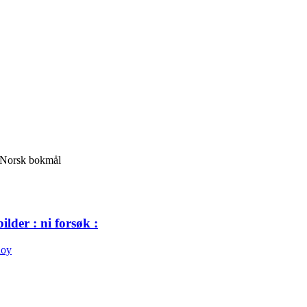
 Norsk bokmål
ilder : ni forsøk :
Roy