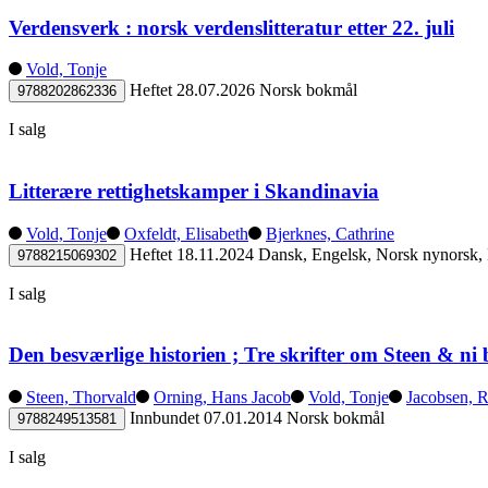
Verdensverk : norsk verdenslitteratur etter 22. juli
Vold, Tonje
Heftet
28.07.2026
Norsk bokmål
9788202862336
I salg
Litterære rettighetskamper i Skandinavia
Vold, Tonje
Oxfeldt, Elisabeth
Bjerknes, Cathrine
Heftet
18.11.2024
Dansk, Engelsk, Norsk nynorsk,
9788215069302
I salg
Den besværlige historien ; Tre skrifter om Steen & ni b
Steen, Thorvald
Orning, Hans Jacob
Vold, Tonje
Jacobsen, 
Innbundet
07.01.2014
Norsk bokmål
9788249513581
I salg