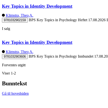
Key Topics in Identity Development
Klimstra, Theo A.
BPS Key Topics in Psychology
Heftet
17.08.2026
9781032902159
I salg
Key Topics in Identity Development
Klimstra, Theo A.
BPS Key Topics in Psychology
Innbundet
17.08.2
9781032903606
Forventes utgitt
Viser 1-2
Bunntekst
Gå til hovedsiden