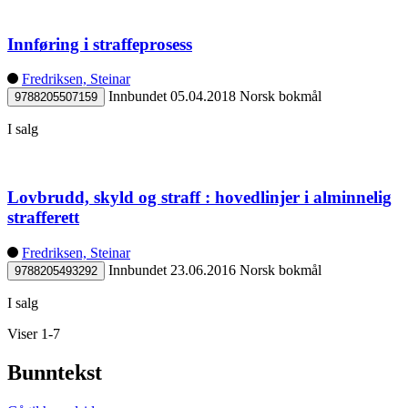
Innføring i straffeprosess
Fredriksen, Steinar
Innbundet
05.04.2018
Norsk bokmål
9788205507159
I salg
Lovbrudd, skyld og straff : hovedlinjer i alminnelig
strafferett
Fredriksen, Steinar
Innbundet
23.06.2016
Norsk bokmål
9788205493292
I salg
Viser 1-7
Bunntekst