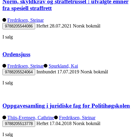
Norm, skyldkrav og straffetrussel : utvalgte emner
fra spesiell straffrett
Fredriksen, Steinar
Heftet
28.07.2021
Norsk bokmål
9788205544086
I salg
Ordensjuss
Fredriksen, Steinar
Spurkland, Kai
Innbundet
17.07.2019
Norsk bokmål
9788205524064
I salg
Oppgavesamling i juridiske fag for Politihøgskolen
Thiis-Evensen, Cathrine
Fredriksen, Steinar
Heftet
17.04.2018
Norsk bokmål
9788205513778
I salg