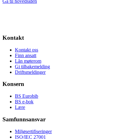
Gå til hovedsiden
Kontakt
Kontakt oss
Finn ansatt
Lån møterom
Gi tilbakemelding
Driftsmeldinger
Konsern
BS Eurobib
BS e-bok
Lære
Samfunnsansvar
Miljøsertifiseringer
ISO/IEC 27001