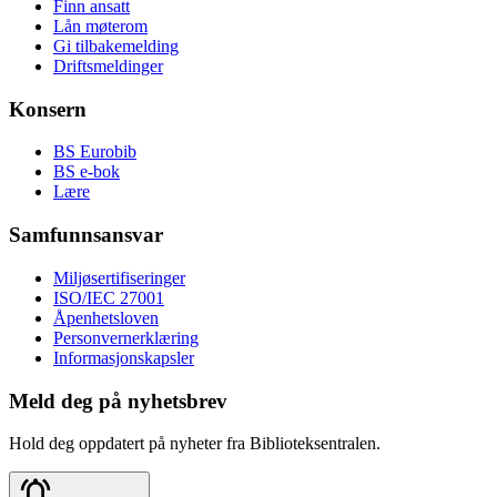
Finn ansatt
Lån møterom
Gi tilbakemelding
Driftsmeldinger
Konsern
BS Eurobib
BS e-bok
Lære
Samfunnsansvar
Miljøsertifiseringer
ISO/IEC 27001
Åpenhetsloven
Personvernerklæring
Informasjonskapsler
Meld deg på nyhetsbrev
Hold deg oppdatert på nyheter fra Biblioteksentralen.