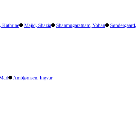
, Kathrine
Majid, Shazia
Shanmugaratnam, Yohan
Søndergaard,
Mari
Ambjørnsen, Ingvar