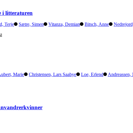
i litteraturen
, Terje
Sætre, Simen
Vitanza, Demian
Bitsch, Anne
Nedrejord
l
ubert, Marie
Christensen, Lars Saabye
Loe, Erlend
Andreassen, 
 innvandrerkvinner