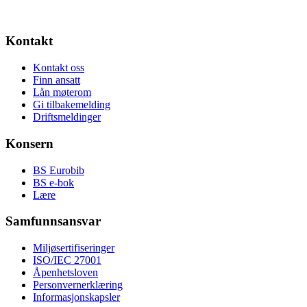
Kontakt
Kontakt oss
Finn ansatt
Lån møterom
Gi tilbakemelding
Driftsmeldinger
Konsern
BS Eurobib
BS e-bok
Lære
Samfunnsansvar
Miljøsertifiseringer
ISO/IEC 27001
Åpenhetsloven
Personvernerklæring
Informasjonskapsler