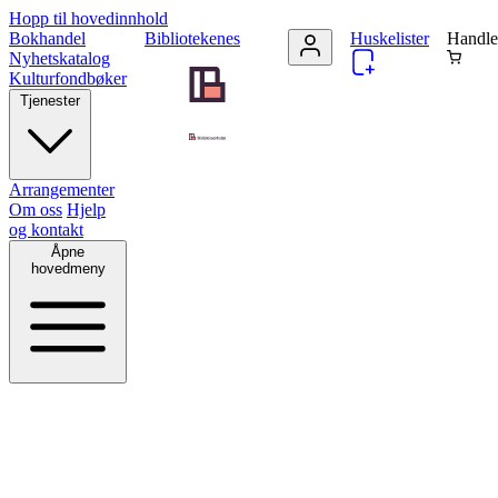
Hopp til hovedinnhold
Bokhandel
Bibliotekenes
Huskelister
Handle
Nyhetskatalog
Kulturfondbøker
Tjenester
Arrangementer
Om oss
Hjelp
og kontakt
Åpne
hovedmeny