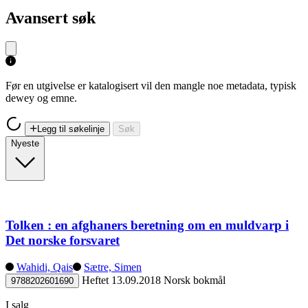
Avansert søk
Før en utgivelse er katalogisert vil den mangle noe metadata, typisk
dewey og emne.
Legg til søkelinje
Søk
Nyeste
Tolken : en afghaners beretning om en muldvarp i
Det norske forsvaret
Wahidi, Qais
Sætre, Simen
Heftet
13.09.2018
Norsk bokmål
9788202601690
I salg