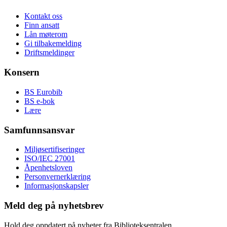
Kontakt oss
Finn ansatt
Lån møterom
Gi tilbakemelding
Driftsmeldinger
Konsern
BS Eurobib
BS e-bok
Lære
Samfunnsansvar
Miljøsertifiseringer
ISO/IEC 27001
Åpenhetsloven
Personvernerklæring
Informasjonskapsler
Meld deg på nyhetsbrev
Hold deg oppdatert på nyheter fra Biblioteksentralen.