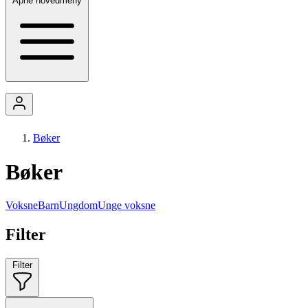
Åpne hovedmeny
Bøker
Bøker
Voksne
Barn
Ungdom
Unge voksne
Filter
Filter