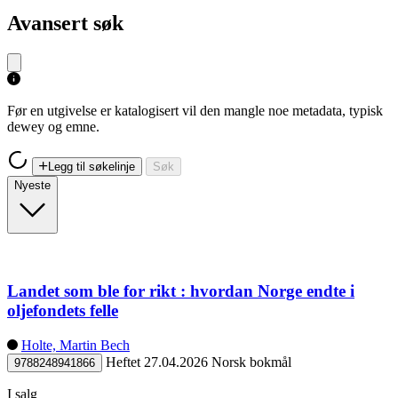
Avansert søk
Før en utgivelse er katalogisert vil den mangle noe metadata, typisk
dewey og emne.
Legg til søkelinje
Søk
Nyeste
Landet som ble for rikt : hvordan Norge endte i
oljefondets felle
Holte, Martin Bech
Heftet
27.04.2026
Norsk bokmål
9788248941866
I salg