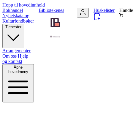
Hopp til hovedinnhold
Bokhandel
Bibliotekenes
Huskelister
Handle
Nyhetskatalog
Kulturfondbøker
Tjenester
Arrangementer
Om oss
Hjelp
og kontakt
Åpne
hovedmeny