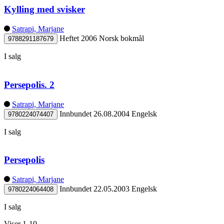
Kylling med svisker
Satrapi, Marjane
Heftet
2006
Norsk bokmål
9788291187679
I salg
Persepolis. 2
Satrapi, Marjane
Innbundet
26.08.2004
Engelsk
9780224074407
I salg
Persepolis
Satrapi, Marjane
Innbundet
22.05.2003
Engelsk
9780224064408
I salg
Viser 1-10