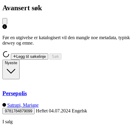
Avansert søk
Før en utgivelse er katalogisert vil den mangle noe metadata, typisk
dewey og emne.
Legg til søkelinje
Søk
Nyeste
Persepolis
Satrapi, Marjane
Heftet
04.07.2024
Engelsk
9781784879099
I salg