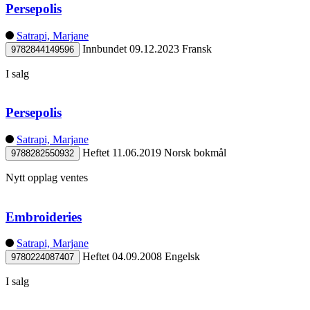
Persepolis
Satrapi, Marjane
Innbundet
09.12.2023
Fransk
9782844149596
I salg
Persepolis
Satrapi, Marjane
Heftet
11.06.2019
Norsk bokmål
9788282550932
Nytt opplag ventes
Embroideries
Satrapi, Marjane
Heftet
04.09.2008
Engelsk
9780224087407
I salg