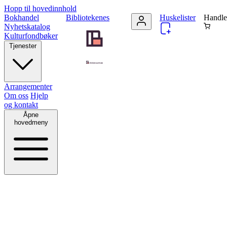
Hopp til hovedinnhold
Bokhandel
Bibliotekenes
Huskelister
Handle
Nyhetskatalog
Kulturfondbøker
Tjenester
Arrangementer
Om oss
Hjelp
og kontakt
Åpne
hovedmeny