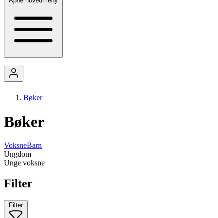
Åpne hovedmeny
Bøker
Bøker
Voksne
Barn
Ungdom
Unge voksne
Filter
Filter