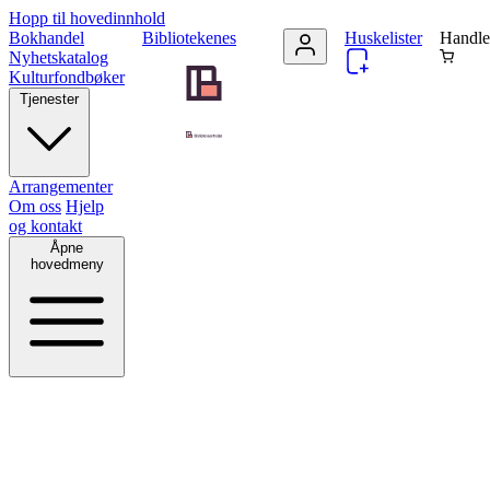
Hopp til hovedinnhold
Bokhandel
Bibliotekenes
Huskelister
Handle
Nyhetskatalog
Kulturfondbøker
Tjenester
Arrangementer
Om oss
Hjelp
og kontakt
Åpne
hovedmeny