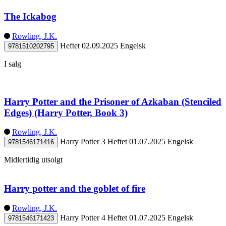
The Ickabog
Rowling, J.K.
Heftet
02.09.2025
Engelsk
9781510202795
I salg
Harry Potter and the Prisoner of Azkaban (Stenciled
Edges) (Harry Potter, Book 3)
Rowling, J.K.
Harry Potter 3
Heftet
01.07.2025
Engelsk
9781546171416
Midlertidig utsolgt
Harry potter and the goblet of fire
Rowling, J.K.
Harry Potter 4
Heftet
01.07.2025
Engelsk
9781546171423