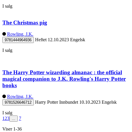
I salg
The Christmas pig
Rowling, J.K.
Heftet
12.10.2023
Engelsk
9781444964936
I salg
The Harry Potter wizarding almanac : the official
magical companion to J.K. Rowling's Harry Potter
books
Rowling, J.K.
Harry Potter
Innbundet
10.10.2023
Engelsk
9781526646712
I salg
1
2
3
7
...
Viser 1-36