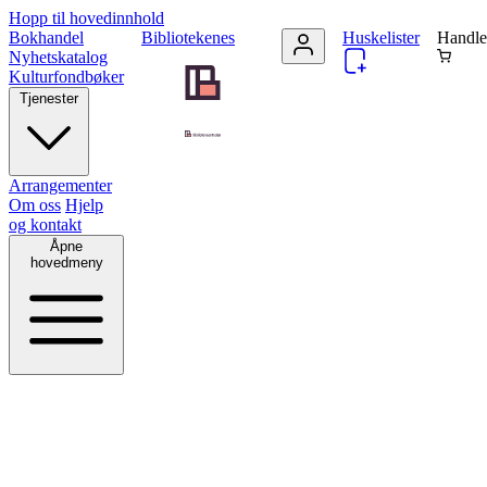
Hopp til hovedinnhold
Bokhandel
Bibliotekenes
Huskelister
Handle
Nyhetskatalog
Kulturfondbøker
Tjenester
Arrangementer
Om oss
Hjelp
og kontakt
Åpne
hovedmeny