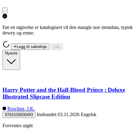
Før en utgivelse er katalogisert vil den mangle noe metadata, typisk
dewey og emne.
Legg til søkelinje
Søk
Nyeste
Harry Potter and the Half-Blood Prince : Deluxe
Illustrated Slipcase Edition
Rowling, J.K.
Innbundet
03.11.2026
Engelsk
9781526600493
Forventes utgitt