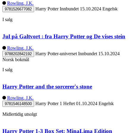
Rowling, J.K.
Harry Potter
Innbundet
15.10.2024
Engelsk
9781526677082
I salg
Jul på Galtvort : fra Harry Potter og De vises stein
Rowling, J.K.
Harry Potter-universet
Innbundet
15.10.2024
9788202842192
Norsk bokmål
I salg
Harry Potter and the sorcerer's stone
Rowling, J.K.
Harry Potter 1
Heftet
01.10.2024
Engelsk
9781546148500
Midlertidig utsolgt
Harry Potter 1-3 Box Set: MinaLima Edition