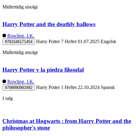
Midlertidig utsolgt
Harry Potter and the deathly hallows
Rowling, J.K.
Harry Potter 7
Heftet
01.07.2025
Engelsk
9781546171454
Midlertidig utsolgt
Harry Potter y la piedra filosofal
Rowling, J.K.
Harry Potter 1
Heftet
22.10.2024
Spansk
9798890981882
I salg
Christmas at Hogwarts : from Harry Potter and the
philosopher's stone