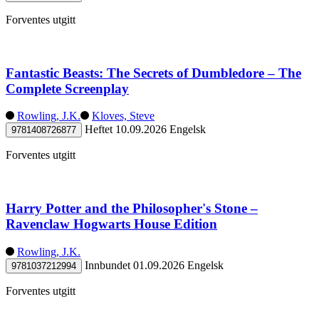
Forventes utgitt
Fantastic Beasts: The Secrets of Dumbledore – The
Complete Screenplay
Rowling, J.K.
Kloves, Steve
Heftet
10.09.2026
Engelsk
9781408726877
Forventes utgitt
Harry Potter and the Philosopher's Stone –
Ravenclaw Hogwarts House Edition
Rowling, J.K.
Innbundet
01.09.2026
Engelsk
9781037212994
Forventes utgitt