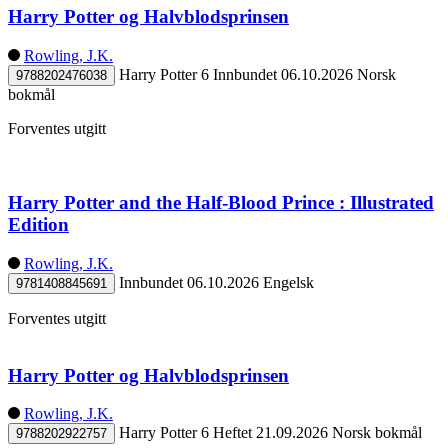
Harry Potter og Halvblodsprinsen
Rowling, J.K.
Harry Potter 6
Innbundet
06.10.2026
Norsk
9788202476038
bokmål
Forventes utgitt
Harry Potter and the Half-Blood Prince : Illustrated
Edition
Rowling, J.K.
Innbundet
06.10.2026
Engelsk
9781408845691
Forventes utgitt
Harry Potter og Halvblodsprinsen
Rowling, J.K.
Harry Potter 6
Heftet
21.09.2026
Norsk bokmål
9788202922757