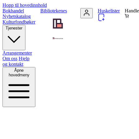
Hopp til hovedinnhold
Bokhandel
Bibliotekenes
Huskelister
Handle
Nyhetskatalog
Kulturfondbøker
Tjenester
Arrangementer
Om oss
Hjelp
og kontakt
Åpne
hovedmeny