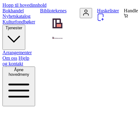
Hopp til hovedinnhold
Bokhandel
Bibliotekenes
Huskelister
Handle
Nyhetskatalog
Kulturfondbøker
Tjenester
Arrangementer
Om oss
Hjelp
og kontakt
Åpne
hovedmeny