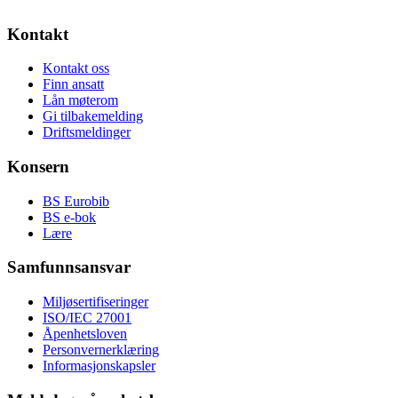
Kontakt
Kontakt oss
Finn ansatt
Lån møterom
Gi tilbakemelding
Driftsmeldinger
Konsern
BS Eurobib
BS e-bok
Lære
Samfunnsansvar
Miljøsertifiseringer
ISO/IEC 27001
Åpenhetsloven
Personvernerklæring
Informasjonskapsler