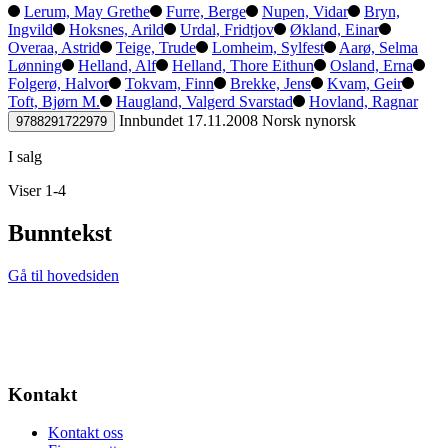
Lerum, May Grethe
Furre, Berge
Nupen, Vidar
Bryn,
Ingvild
Hoksnes, Arild
Urdal, Fridtjov
Økland, Einar
Overaa, Astrid
Teige, Trude
Lomheim, Sylfest
Aarø, Selma
Lønning
Helland, Alf
Helland, Thore Eithun
Osland, Erna
Folgerø, Halvor
Tokvam, Finn
Brekke, Jens
Kvam, Geir
Toft, Bjørn M.
Haugland, Valgerd Svarstad
Hovland, Ragnar
Innbundet
17.11.2008
Norsk nynorsk
9788291722979
I salg
Viser 1-4
Bunntekst
Gå til hovedsiden
Kontakt
Kontakt oss