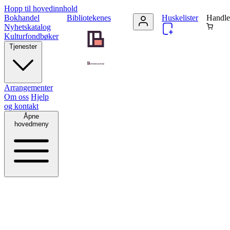
Hopp til hovedinnhold
Bokhandel
Bibliotekenes
Huskelister
Handle
Nyhetskatalog
Kulturfondbøker
Tjenester
Arrangementer
Om oss
Hjelp
og kontakt
Åpne
hovedmeny