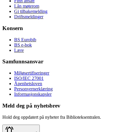
Finn ansatt
Lån møterom
Gi tilbakemelding
Driftsmeldinger
Konsern
BS Eurobib
BS e-bok
Lære
Samfunnsansvar
Miljøsertifiseringer
ISO/IEC 27001
Åpenhetsloven
Personvernerklæring
Informasjonskapsler
Meld deg på nyhetsbrev
Hold deg oppdatert på nyheter fra Biblioteksentralen.