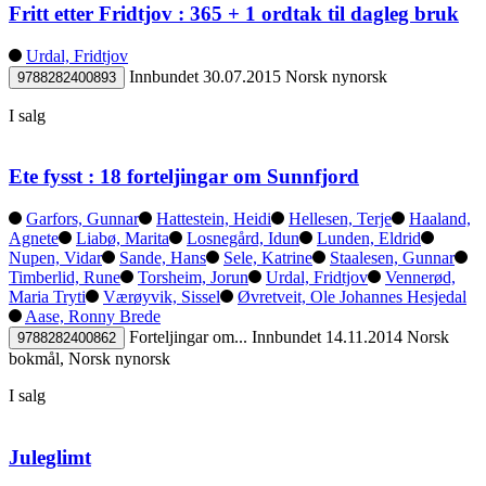
Fritt etter Fridtjov : 365 + 1 ordtak til dagleg bruk
Urdal, Fridtjov
Innbundet
30.07.2015
Norsk nynorsk
9788282400893
I salg
Ete fysst : 18 forteljingar om Sunnfjord
Garfors, Gunnar
Hattestein, Heidi
Hellesen, Terje
Haaland,
Agnete
Liabø, Marita
Losnegård, Idun
Lunden, Eldrid
Nupen, Vidar
Sande, Hans
Sele, Katrine
Staalesen, Gunnar
Timberlid, Rune
Torsheim, Jorun
Urdal, Fridtjov
Vennerød,
Maria Tryti
Værøyvik, Sissel
Øvretveit, Ole Johannes Hesjedal
Aase, Ronny Brede
Forteljingar om...
Innbundet
14.11.2014
Norsk
9788282400862
bokmål, Norsk nynorsk
I salg
Juleglimt