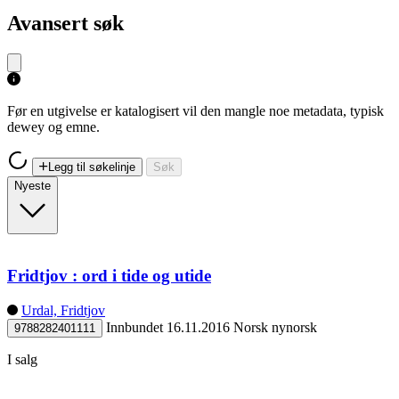
Avansert søk
Før en utgivelse er katalogisert vil den mangle noe metadata, typisk
dewey og emne.
Legg til søkelinje
Søk
Nyeste
Fridtjov : ord i tide og utide
Urdal, Fridtjov
Innbundet
16.11.2016
Norsk nynorsk
9788282401111
I salg