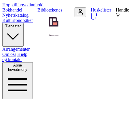
Hopp til hovedinnhold
Bokhandel
Bibliotekenes
Huskelister
Handle
Nyhetskatalog
Kulturfondbøker
Tjenester
Arrangementer
Om oss
Hjelp
og kontakt
Åpne
hovedmeny