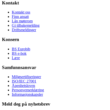
Kontakt
Kontakt oss
Finn ansatt
Lån møterom
Gi tilbakemelding
Driftsmeldinger
Konsern
BS Eurobib
BS e-bok
Lære
Samfunnsansvar
Miljøsertifiseringer
ISO/IEC 27001
Åpenhetsloven
Personvernerklæring
Informasjonskapsler
Meld deg på nyhetsbrev