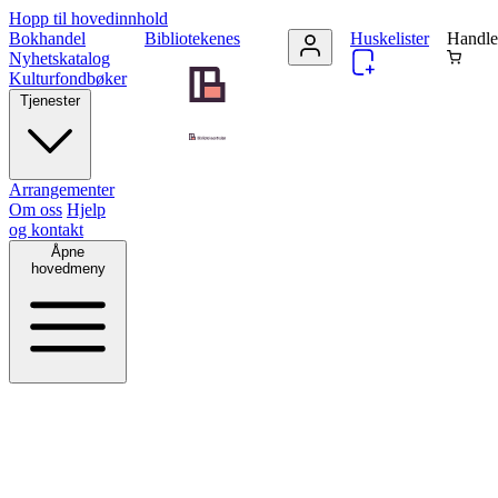
Hopp til hovedinnhold
Bokhandel
Bibliotekenes
Huskelister
Handle
Nyhetskatalog
Kulturfondbøker
Tjenester
Arrangementer
Om oss
Hjelp
og kontakt
Åpne
hovedmeny