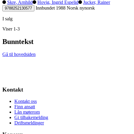
Skre, Arnhild
Hovig, Ingrid Espelid
Jucker, Rainer
Innbundet
1988
Norsk nynorsk
9788252130577
I salg
Viser 1-3
Bunntekst
Gå til hovedsiden
Kontakt
Kontakt oss
Finn ansatt
Lån møterom
Gi tilbakemelding
Driftsmeldinger