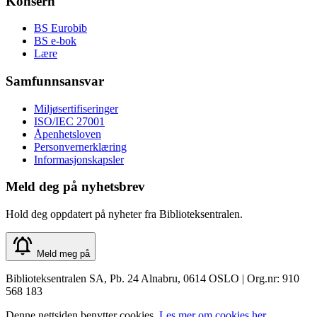
Konsern
BS Eurobib
BS e-bok
Lære
Samfunnsansvar
Miljøsertifiseringer
ISO/IEC 27001
Åpenhetsloven
Personvernerklæring
Informasjonskapsler
Meld deg på nyhetsbrev
Hold deg oppdatert på nyheter fra Biblioteksentralen.
Meld meg på
Biblioteksentralen SA, Pb. 24 Alnabru, 0614 OSLO | Org.nr: 910
568 183
Denne nettsiden benytter cookies.
Les mer om cookies her.