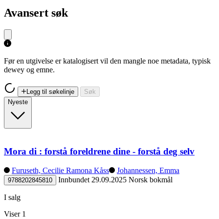
Avansert søk
Før en utgivelse er katalogisert vil den mangle noe metadata, typisk
dewey og emne.
Legg til søkelinje
Søk
Nyeste
Mora di : forstå foreldrene dine - forstå deg selv
Furuseth, Cecilie Ramona Kåss
Johannessen, Emma
Innbundet
29.09.2025
Norsk bokmål
9788202845810
I salg
Viser 1