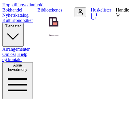
Hopp til hovedinnhold
Bokhandel
Bibliotekenes
Huskelister
Handle
Nyhetskatalog
Kulturfondbøker
Tjenester
Arrangementer
Om oss
Hjelp
og kontakt
Åpne
hovedmeny