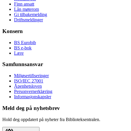
Finn ansatt
Lån møterom
Gi tilbakemelding
Driftsmeldinger
Konsern
BS Eurobib
BS e-bok
Lære
Samfunnsansvar
Miljøsertifiseringer
ISO/IEC 27001
Åpenhetsloven
Personvernerklæring
Informasjonskapsler
Meld deg på nyhetsbrev
Hold deg oppdatert på nyheter fra Biblioteksentralen.