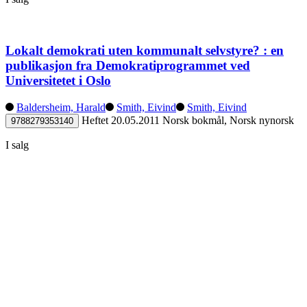
Lokalt demokrati uten kommunalt selvstyre? : en
publikasjon fra Demokratiprogrammet ved
Universitetet i Oslo
Baldersheim, Harald
Smith, Eivind
Smith, Eivind
Heftet
20.05.2011
Norsk bokmål, Norsk nynorsk
9788279353140
I salg