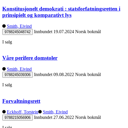
Konstitusjonelt demokrati : statsforfatningsretten i
prinsipielt og komparativt lys
Smith, Eivind
Innbundet
19.07.2024
Norsk bokmål
9788245048742
I salg
Våre perifere domstoler
Smith, Eivind
Innbundet
09.08.2022
Norsk bokmål
9788245039306
I salg
Forvaltningsrett
Eckhoff, Torstein
Smith, Eivind
Innbundet
27.06.2022
Norsk bokmål
9788215056906
I salg