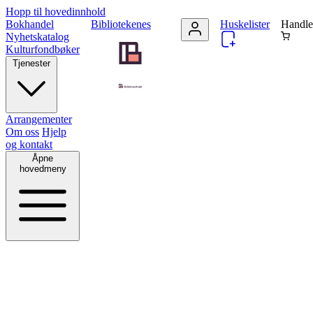
Hopp til hovedinnhold
Bokhandel
Bibliotekenes
Huskelister
Handle
Nyhetskatalog
Kulturfondbøker
Tjenester
Arrangementer
Om oss
Hjelp
og kontakt
Åpne
hovedmeny