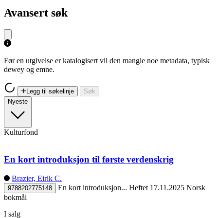
Avansert søk
Før en utgivelse er katalogisert vil den mangle noe metadata, typisk
dewey og emne.
Legg til søkelinje
Søk
Nyeste
Kulturfond
En kort introduksjon til første verdenskrig
Brazier, Eirik C.
En kort introduksjon...
Heftet
17.11.2025
Norsk
9788202775148
bokmål
I salg