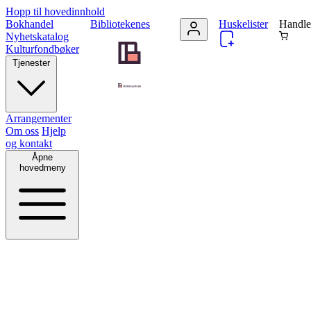
Hopp til hovedinnhold
Bokhandel
Bibliotekenes
Huskelister
Handle
Nyhetskatalog
Kulturfondbøker
Tjenester
Arrangementer
Om oss
Hjelp
og kontakt
Åpne
hovedmeny