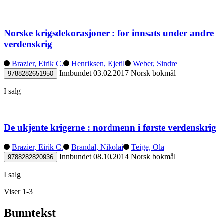
Norske krigsdekorasjoner : for innsats under andre
verdenskrig
Brazier, Eirik C.
Henriksen, Kjetil
Weber, Sindre
Innbundet
03.02.2017
Norsk bokmål
9788282651950
I salg
De ukjente krigerne : nordmenn i første verdenskrig
Brazier, Eirik C.
Brandal, Nikolai
Teige, Ola
Innbundet
08.10.2014
Norsk bokmål
9788282820936
I salg
Viser 1-3
Bunntekst