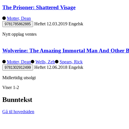
The Prisoner: Shattered Visage
Motter, Dean
Heftet
12.03.2019
Engelsk
9781785862885
Nytt opplag ventes
Wolverine: The Amazing Immortal Man And Other B
Motter, Dean
Wells, Zeb
Spears, Rick
Heftet
12.06.2018
Engelsk
9781302912499
Midlertidig utsolgt
Viser 1-2
Bunntekst
Gå til hovedsiden