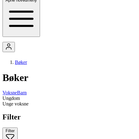
Åpne hovedmeny
Bøker
Bøker
Voksne
Barn
Ungdom
Unge voksne
Filter
Filter