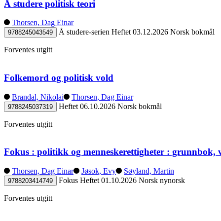
Å studere politisk teori
Thorsen, Dag Einar
Å studere-serien
Heftet
03.12.2026
Norsk bokmål
9788245043549
Forventes utgitt
Folkemord og politisk vold
Brandal, Nikolai
Thorsen, Dag Einar
Heftet
06.10.2026
Norsk bokmål
9788245037319
Forventes utgitt
Fokus : politikk og menneskerettigheter : grunnbok, 
Thorsen, Dag Einar
Jøsok, Evy
Søyland, Martin
Fokus
Heftet
01.10.2026
Norsk nynorsk
9788203414749
Forventes utgitt