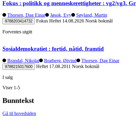
Fokus : politikk og menneskerettigheter : vg2/vg3. 
Thorsen, Dag Einar
Jøsok, Evy
Søyland, Martin
Fokus
Heftet
14.08.2026
Norsk bokmål
9788203414732
Forventes utgitt
Sosialdemokratiet : fortid, nåtid, framtid
Brandal, Nikolai
Bratberg, Øivind
Thorsen, Dag Einar
Heftet
17.08.2011
Norsk bokmål
9788215017600
I salg
Viser 1-5
Bunntekst
Gå til hovedsiden