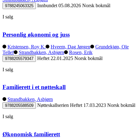
Innbundet
05.08.2026
Norsk bokmål
9788245063325
I salg
Personlig økonomi og juss
Kristensen, Roy K.
Hveem, Dag Jørgen
Grundekjøn, Ole
Tellef
Strandbakken, Asbjørn
Rosen, Erik
Heftet
22.01.2025
Norsk bokmål
9788205579347
I salg
Familierett i et nøtteskall
Strandbakken, Asbjørn
Nøtteskallserien
Heftet
17.03.2023
Norsk bokmål
9788205588509
I salg
Økonomisk familierett