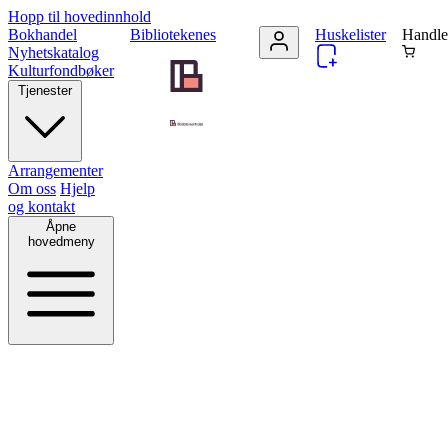
Hopp til hovedinnhold
Bokhandel
Bibliotekenes
Huskelister
Handle
Nyhetskatalog
Kulturfondbøker
Tjenester
Arrangementer
Om oss
Hjelp
og kontakt
Åpne
hovedmeny