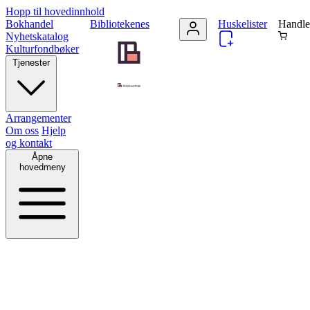
Hopp til hovedinnhold
Bokhandel
Bibliotekenes
Huskelister
Handle
Nyhetskatalog
Kulturfondbøker
Tjenester
Arrangementer
Om oss
Hjelp
og kontakt
Åpne
hovedmeny