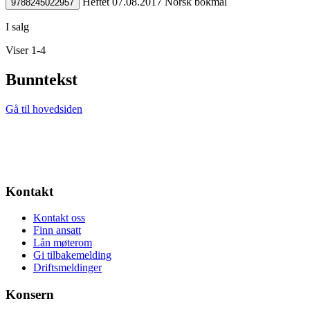
Heftet
07.08.2017
Norsk bokmål
9788245022957
I salg
Viser 1-4
Bunntekst
Gå til hovedsiden
Kontakt
Kontakt oss
Finn ansatt
Lån møterom
Gi tilbakemelding
Driftsmeldinger
Konsern