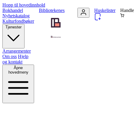
Hopp til hovedinnhold
Bokhandel
Bibliotekenes
Huskelister
Handle
Nyhetskatalog
Kulturfondbøker
Tjenester
Arrangementer
Om oss
Hjelp
og kontakt
Åpne
hovedmeny