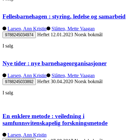
Fellesbarnehagen : styring, ledelse og samarbeid
Larsen, Ann Kristin
Slåtten, Mette Vaagan
Heftet
12.01.2023
Norsk bokmål
9788245034974
I salg
Nye tider : nye barnehageorganisasjoner
Larsen, Ann Kristin
Slåtten, Mette Vaagan
Heftet
30.04.2020
Norsk bokmål
9788245033892
I salg
En enklere metode : veiledning i
samfunnsvitenskapelig forskningsmetode
Larsen, Ann Kristin