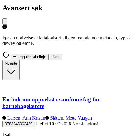
Avansert søk
Før en utgivelse er katalogisert vil den mangle noe metadata, typisk
dewey og emne.
Legg til søkelinje
Søk
Nyeste
En bok om oppvekst : samfunnsfag for
barnehagelærere
Larsen, Ann Kristin
Slåtten, Mette Vaagan
Heftet
10.07.2026
Norsk bokmål
9788245062489
I salg