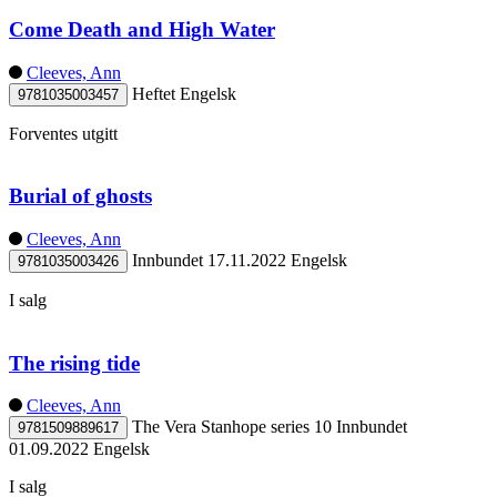
Come Death and High Water
Cleeves, Ann
Heftet
Engelsk
9781035003457
Forventes utgitt
Burial of ghosts
Cleeves, Ann
Innbundet
17.11.2022
Engelsk
9781035003426
I salg
The rising tide
Cleeves, Ann
The Vera Stanhope series 10
Innbundet
9781509889617
01.09.2022
Engelsk
I salg