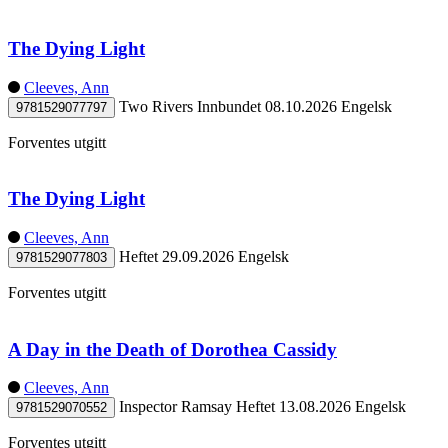
The Dying Light
Cleeves, Ann
Two Rivers
Innbundet
08.10.2026
Engelsk
9781529077797
Forventes utgitt
The Dying Light
Cleeves, Ann
Heftet
29.09.2026
Engelsk
9781529077803
Forventes utgitt
A Day in the Death of Dorothea Cassidy
Cleeves, Ann
Inspector Ramsay
Heftet
13.08.2026
Engelsk
9781529070552
Forventes utgitt