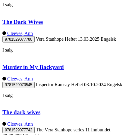
I salg
The Dark Wives
Cleeves, Ann
Vera Stanhope
Heftet
13.03.2025
Engelsk
9781529077780
I salg
Murder in My Backyard
Cleeves, Ann
Inspector Ramsay
Heftet
03.10.2024
Engelsk
9781529070545
I salg
The dark wives
Cleeves, Ann
The Vera Stanhope series 11
Innbundet
9781529077742