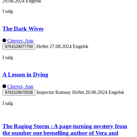
29.08.2024
Engelsk
I salg
The Dark Wives
Cleeves, Ann
Heftet
27.08.2024
Engelsk
9781529077759
I salg
A Lesson in Dying
Cleeves, Ann
Inspector Ramsay
Heftet
20.06.2024
Engelsk
9781529070538
I salg
The Raging Storm : A page-turning mystery from
the number one bestselling author of Vera and