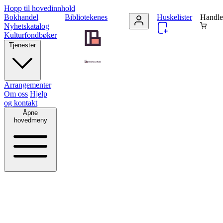
Hopp til hovedinnhold
Bokhandel
Bibliotekenes
Huskelister
Handle
Nyhetskatalog
Kulturfondbøker
Tjenester
Arrangementer
Om oss
Hjelp
og kontakt
Åpne
hovedmeny