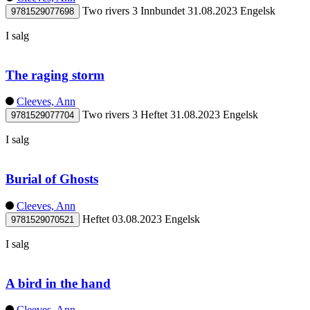
Two rivers 3
Innbundet
31.08.2023
Engelsk
9781529077698
I salg
The raging storm
Cleeves, Ann
Two rivers 3
Heftet
31.08.2023
Engelsk
9781529077704
I salg
Burial of Ghosts
Cleeves, Ann
Heftet
03.08.2023
Engelsk
9781529070521
I salg
A bird in the hand
Cleeves, Ann