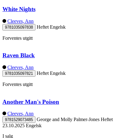
White Nights
Cleeves, Ann
Heftet
Engelsk
9781035097838
Forventes utgitt
Raven Black
Cleeves, Ann
Heftet
Engelsk
9781035097821
Forventes utgitt
Another Man's Poison
Cleeves, Ann
George and Molly Palmer-Jones
Heftet
9781529073485
23.10.2025
Engelsk
I salg