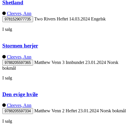
Shetland
Cleeves, Ann
Two Rivers
Heftet
14.03.2024
Engelsk
9781529077735
I salg
Stormen herjer
Cleeves, Ann
Matthew Venn 3
Innbundet
23.01.2024
Norsk
9788205597365
bokmål
I salg
Den evige hvile
Cleeves, Ann
Matthew Venn 2
Heftet
23.01.2024
Norsk bokmål
9788205597334
I salg