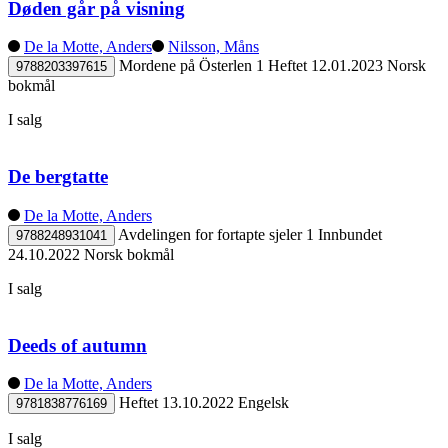
Døden går på visning
De la Motte, Anders
Nilsson, Måns
Mordene på Österlen 1
Heftet
12.01.2023
Norsk
9788203397615
bokmål
I salg
De bergtatte
De la Motte, Anders
Avdelingen for fortapte sjeler 1
Innbundet
9788248931041
24.10.2022
Norsk bokmål
I salg
Deeds of autumn
De la Motte, Anders
Heftet
13.10.2022
Engelsk
9781838776169
I salg