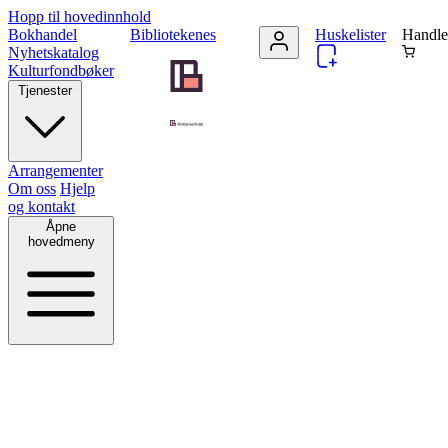
Hopp til hovedinnhold
Bokhandel
Bibliotekenes
Huskelister
Handle
Nyhetskatalog
Kulturfondbøker
Tjenester
Arrangementer
Om oss
Hjelp
og kontakt
Åpne
hovedmeny