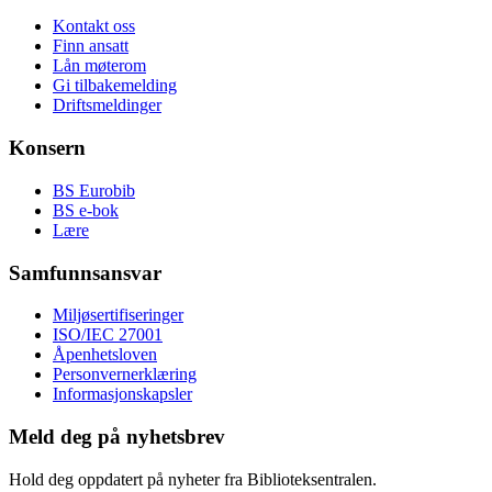
Kontakt oss
Finn ansatt
Lån møterom
Gi tilbakemelding
Driftsmeldinger
Konsern
BS Eurobib
BS e-bok
Lære
Samfunnsansvar
Miljøsertifiseringer
ISO/IEC 27001
Åpenhetsloven
Personvernerklæring
Informasjonskapsler
Meld deg på nyhetsbrev
Hold deg oppdatert på nyheter fra Biblioteksentralen.