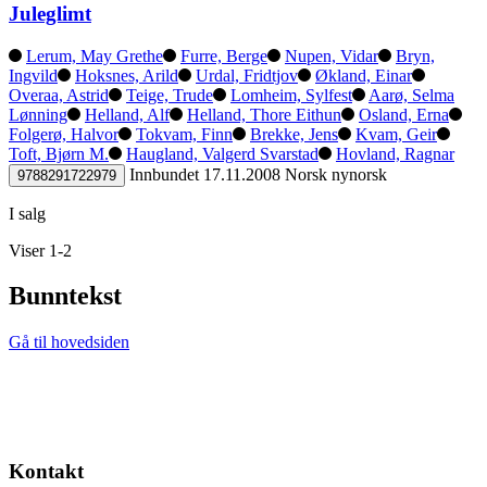
Juleglimt
Lerum, May Grethe
Furre, Berge
Nupen, Vidar
Bryn,
Ingvild
Hoksnes, Arild
Urdal, Fridtjov
Økland, Einar
Overaa, Astrid
Teige, Trude
Lomheim, Sylfest
Aarø, Selma
Lønning
Helland, Alf
Helland, Thore Eithun
Osland, Erna
Folgerø, Halvor
Tokvam, Finn
Brekke, Jens
Kvam, Geir
Toft, Bjørn M.
Haugland, Valgerd Svarstad
Hovland, Ragnar
Innbundet
17.11.2008
Norsk nynorsk
9788291722979
I salg
Viser 1-2
Bunntekst
Gå til hovedsiden
Kontakt