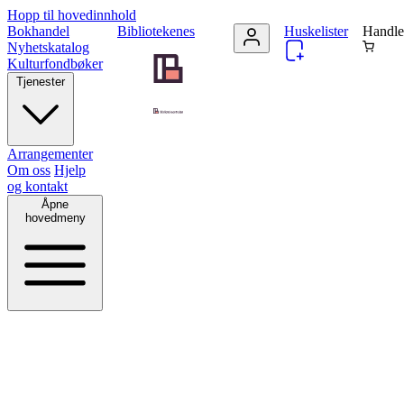
Hopp til hovedinnhold
Bokhandel
Bibliotekenes
Huskelister
Handle
Nyhetskatalog
Kulturfondbøker
Tjenester
Arrangementer
Om oss
Hjelp
og kontakt
Åpne
hovedmeny