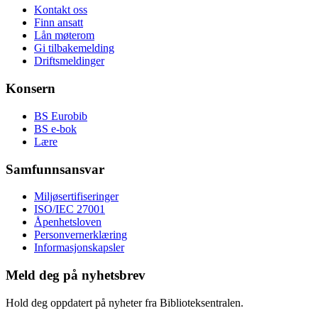
Kontakt oss
Finn ansatt
Lån møterom
Gi tilbakemelding
Driftsmeldinger
Konsern
BS Eurobib
BS e-bok
Lære
Samfunnsansvar
Miljøsertifiseringer
ISO/IEC 27001
Åpenhetsloven
Personvernerklæring
Informasjonskapsler
Meld deg på nyhetsbrev
Hold deg oppdatert på nyheter fra Biblioteksentralen.