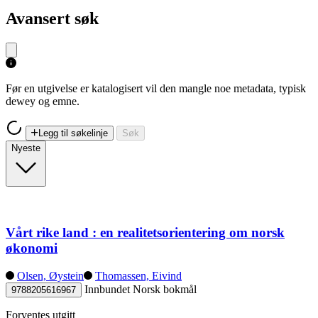
Avansert søk
Før en utgivelse er katalogisert vil den mangle noe metadata, typisk
dewey og emne.
Legg til søkelinje
Søk
Nyeste
Vårt rike land : en realitetsorientering om norsk
økonomi
Olsen, Øystein
Thomassen, Eivind
Innbundet
Norsk bokmål
9788205616967
Forventes utgitt