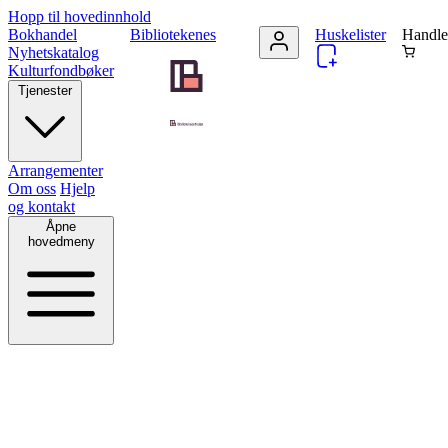
Hopp til hovedinnhold
Bokhandel
Bibliotekenes
Huskelister
Handle
Nyhetskatalog
Kulturfondbøker
Tjenester
Arrangementer
Om oss
Hjelp
og kontakt
Åpne
hovedmeny