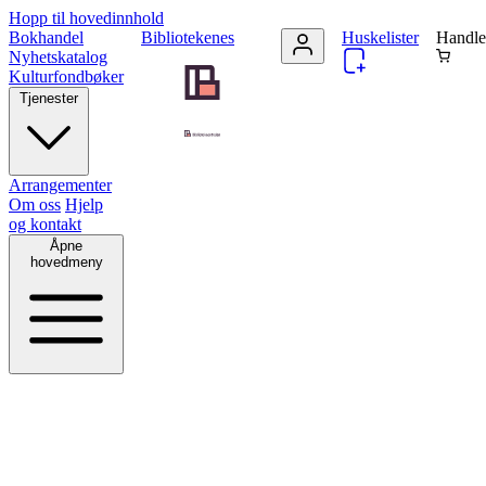
Hopp til hovedinnhold
Bokhandel
Bibliotekenes
Huskelister
Handle
Nyhetskatalog
Kulturfondbøker
Tjenester
Arrangementer
Om oss
Hjelp
og kontakt
Åpne
hovedmeny