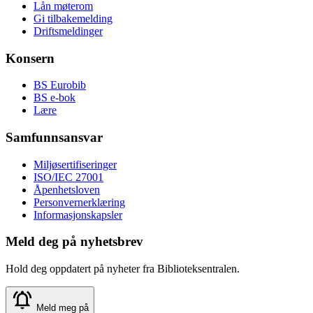
Lån møterom
Gi tilbakemelding
Driftsmeldinger
Konsern
BS Eurobib
BS e-bok
Lære
Samfunnsansvar
Miljøsertifiseringer
ISO/IEC 27001
Åpenhetsloven
Personvernerklæring
Informasjonskapsler
Meld deg på nyhetsbrev
Hold deg oppdatert på nyheter fra Biblioteksentralen.
Meld meg på