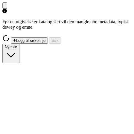
Før en utgivelse er katalogisert vil den mangle noe metadata, typisk
dewey og emne.
Legg til søkelinje
Søk
Nyeste