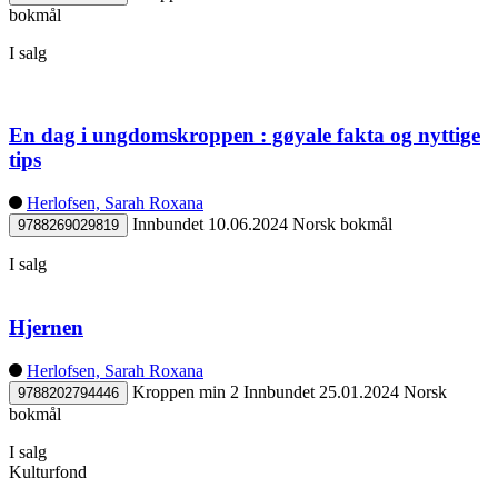
bokmål
I salg
En dag i ungdomskroppen : gøyale fakta og nyttige
tips
Herlofsen, Sarah Roxana
Innbundet
10.06.2024
Norsk bokmål
9788269029819
I salg
Hjernen
Herlofsen, Sarah Roxana
Kroppen min 2
Innbundet
25.01.2024
Norsk
9788202794446
bokmål
I salg
Kulturfond