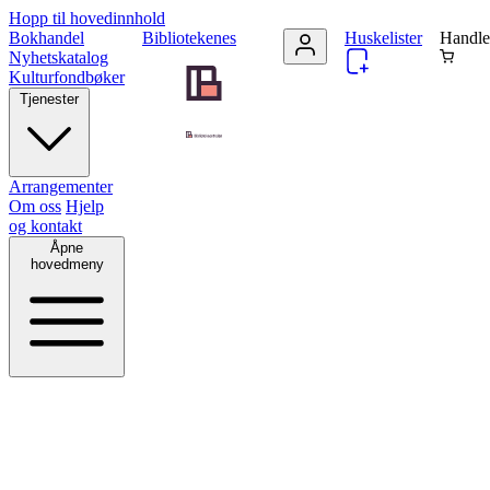
Hopp til hovedinnhold
Bokhandel
Bibliotekenes
Huskelister
Handle
Nyhetskatalog
Kulturfondbøker
Tjenester
Arrangementer
Om oss
Hjelp
og kontakt
Åpne
hovedmeny