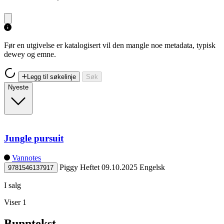
Før en utgivelse er katalogisert vil den mangle noe metadata, typisk
dewey og emne.
Legg til søkelinje
Søk
Nyeste
Jungle pursuit
Vannotes
Piggy
Heftet
09.10.2025
Engelsk
9781546137917
I salg
Viser 1
Bunntekst